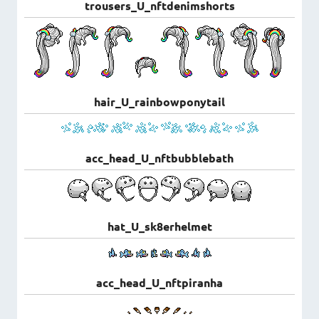
trousers_U_nftdenimshorts
hair_U_rainbowponytail
acc_head_U_nftbubblebath
hat_U_sk8erhelmet
acc_head_U_nftpiranha