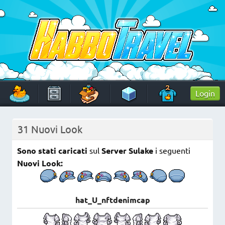
Skip
to
content
HabboTravel
Un viaggio di pixel!
Login
31 Nuovi Look
Sono stati caricati
sul
Server Sulake
i seguenti
Nuovi Look:
hat_U_nftdenimcap