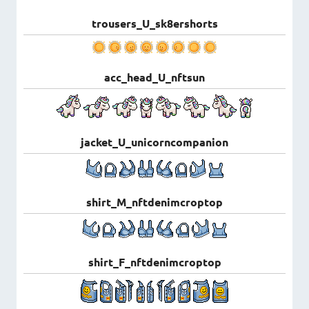
trousers_U_sk8ershorts
acc_head_U_nftsun
jacket_U_unicorncompanion
shirt_M_nftdenimcroptop
shirt_F_nftdenimcroptop