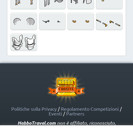
Politiche sulla Privacy
/
Regolamento Competizioni
/
Eventi
/
Partners
HabboTravel.com
non è affiliato, riconosciuto,
sponsorizzato o approvato da Sulake Corporation Oy o
dalle società affiliate. HabboTravel.com può servirsi di