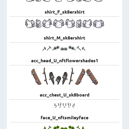
shirt_F_sk8ershirt
shirt_M_sk8ershirt
acc_head_U_nftflowershades1
acc_chest_U_sk8board
face_U_nftsmileyface