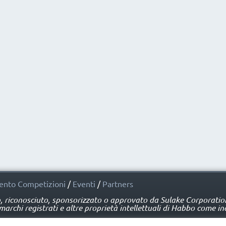
nto Competizioni
/
Eventi
/
Partners
o, riconosciuto, sponsorizzato o approvato da Sulake Corporation 
rchi registrati e altre proprietà intellettuali di Habbo come ind