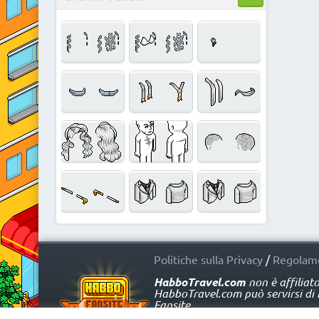
Politiche sulla Privacy
/
Regolame
HabboTravel.com
non è affiliat
HabboTravel.com può servirsi di ma
Fansite.