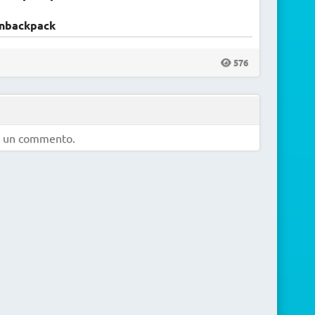
inbackpack
576
e un commento.