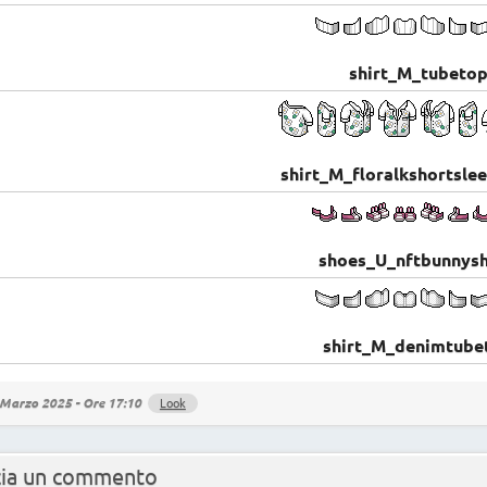
shirt_M_tubeto
shirt_M_floralkshortsle
shoes_U_nftbunnys
shirt_M_denimtube
Marzo 2025 - Ore 17:10
Look
cia un commento