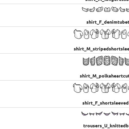
shirt_F_denimtube
shirt_M_stripedshortsle
shirt_M_polkaheartcu
shirt_F_shortsleeved
trousers_U_knittedb