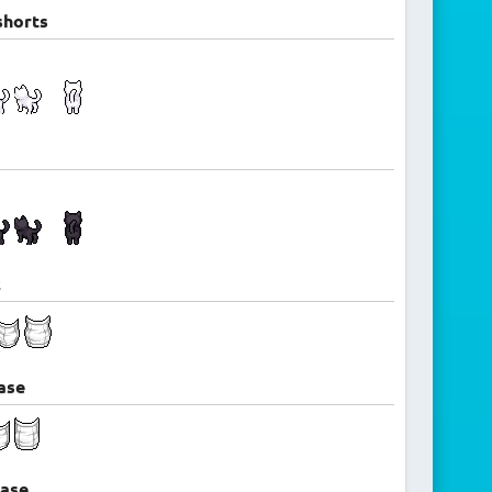
shorts
1
2
ase
base