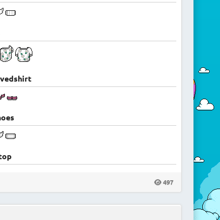
p
evedshirt
hoes
top
497