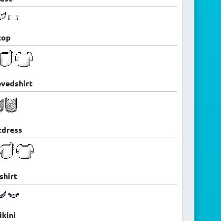
top
evedshirt
tdress
shirt
ikini