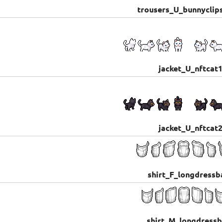
trousers_U_bunnyclip
jacket_U_nftcat
jacket_U_nftcat
shirt_F_longdressb
shirt_M_longdress