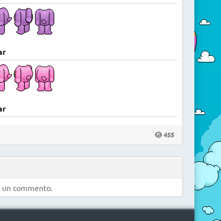
ar
ar
455
e un commento.