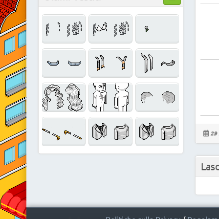
29 
Las
Politiche sulla Privacy
/
Regolame