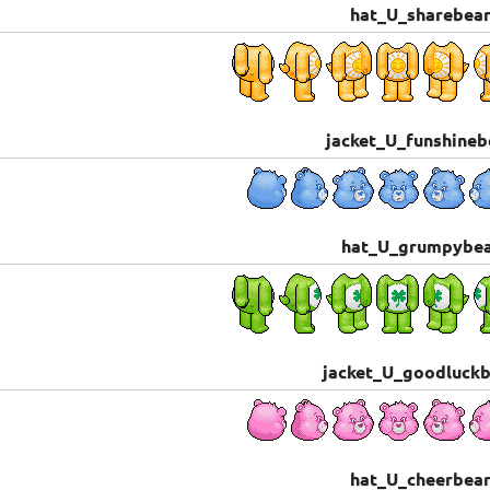
hat_U_sharebea
jacket_U_funshineb
hat_U_grumpybe
jacket_U_goodluck
hat_U_cheerbea