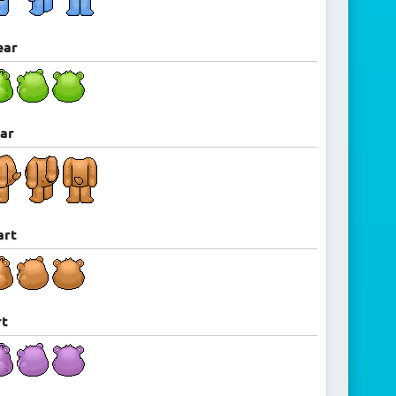
ear
ar
art
rt