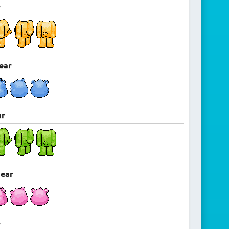
r
ear
ar
bear
r