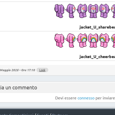
jacket_U_sharebe
jacket_U_cheerbe
Maggio 2025 - Ore 17:10
Look
cia un commento
Devi essere
connesso
per inviar
nto Competizioni
/
Eventi
/
Partners