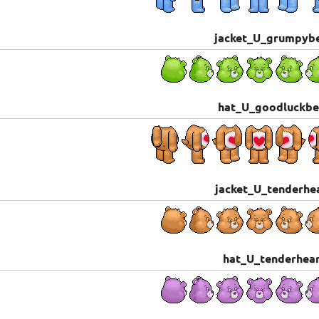
jacket_U_grumpyb
hat_U_goodluckbe
jacket_U_tenderhe
hat_U_tenderhea