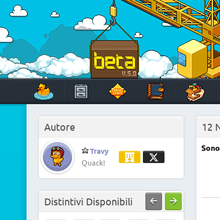
Skip
to
content
HabboTravel
Un viaggio di pixel!
Autore
12 
Sono 
Travy
Quack!
Distintivi Disponibili