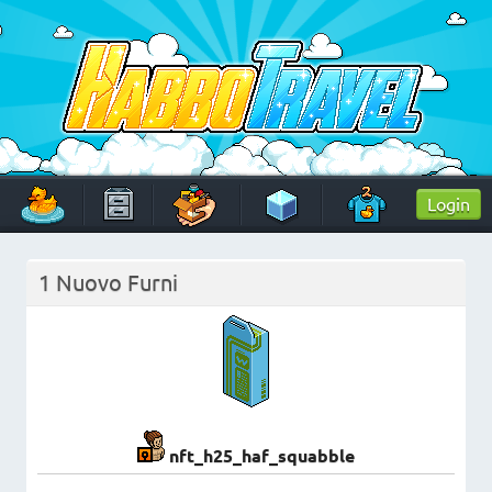
Skip
to
content
HabboTravel
Un viaggio di pixel!
Login
1 Nuovo Furni
nft_h25_haf_squabble