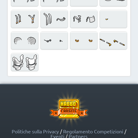
Politiche sulla Privacy
/
Regolamento Competizioni
/
Eventi
/
Partners