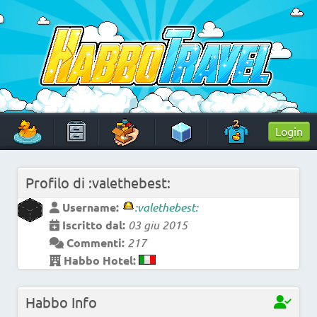
Skip
to
content
HabboTravel
Un viaggio di pixel!
Login
Profilo di
:valethebest:
Username:
:valethebest:
Iscritto dal:
03 giu 2015
Commenti:
217
Habbo Hotel:
Habbo Info