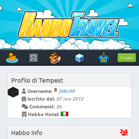
Skip
to
content
HabboTravel
Un viaggio di pixel!
Login
Profilo di
Tempest
Username:
febo94
Iscritto dal:
07 nov 2012
Commenti:
36
Habbo Hotel:
Habbo Info