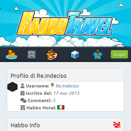
Skip
to
content
HabboTravel
Un viaggio di pixel!
Login
Profilo di
Re.Indeciso
Username:
Re.Indeciso
Iscritto dal:
17 mar 2013
Commenti:
5
Habbo Hotel:
Habbo Info