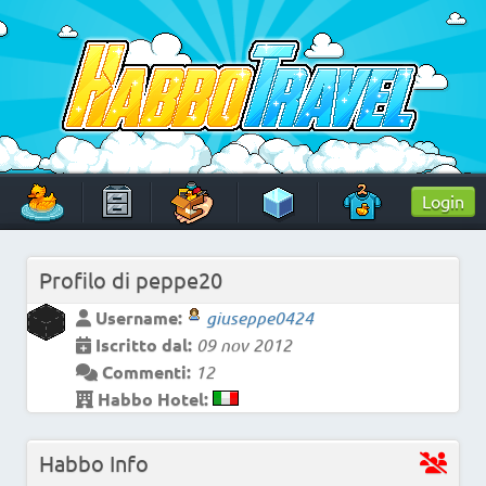
Skip
to
content
HabboTravel
Un viaggio di pixel!
Login
Profilo di
peppe20
Username:
giuseppe0424
Iscritto dal:
09 nov 2012
Commenti:
12
Habbo Hotel:
Habbo Info