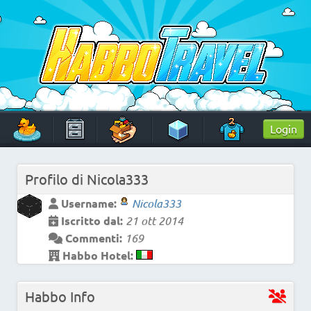
Skip
to
content
HabboTravel
Un viaggio di pixel!
Login
Profilo di
Nicola333
Username:
Nicola333
Iscritto dal:
21 ott 2014
Commenti:
169
Habbo Hotel:
Habbo Info