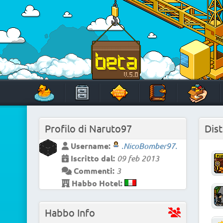
Skip
to
content
HabboTravel
Un viaggio di pixel!
Profilo di
Naruto97
Dist
Username:
.NicoBomber97.
Iscritto dal:
09 feb 2013
Commenti:
3
Habbo Hotel:
Habbo Info