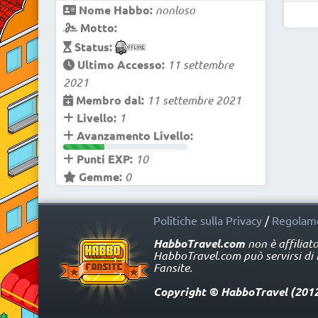
Nome Habbo:
nonloso
Motto:
Status:
Ultimo Accesso:
11 settembre
2021
Membro dal:
11 settembre 2021
Livello:
1
Avanzamento Livello:
Punti EXP:
10
Gemme:
0
Politiche sulla Privacy
/
Regolame
HabboTravel.com
non è affiliat
HabboTravel.com può servirsi di ma
Fansite.
Copyright © HabboTravel (2012 -