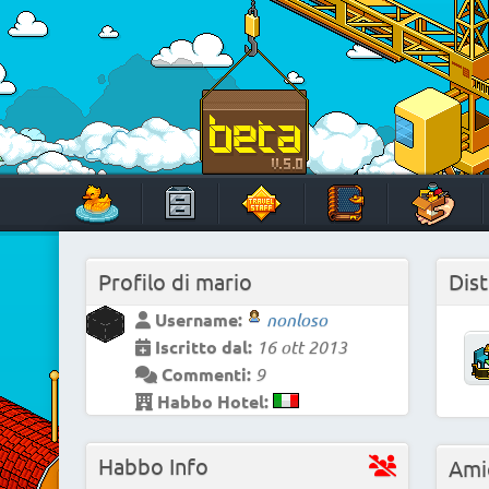
Skip
to
content
HabboTravel
Un viaggio di pixel!
Profilo di
mario
Dist
Username:
nonloso
Iscritto dal:
16 ott 2013
Commenti:
9
Habbo Hotel:
Habbo Info
Ami