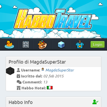
Skip
to
content
HabboTravel
Un viaggio di pixel!
Login
Profilo di
MagdaSuperStar
Username:
MagdaSuperStar
Iscritto dal:
02 feb 2015
Commenti:
13
Habbo Hotel:
Habbo Info