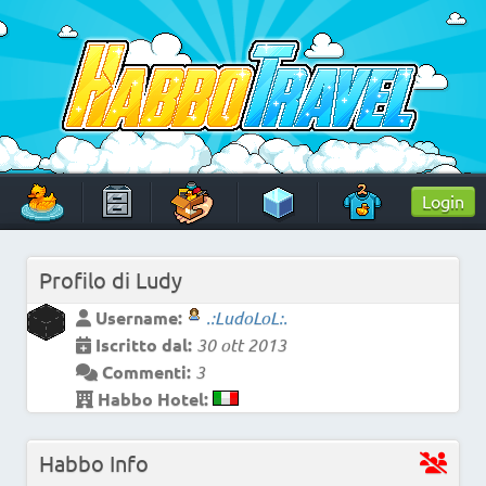
Skip
to
content
HabboTravel
Un viaggio di pixel!
Login
Profilo di
Ludy
Username:
.:LudoLoL:.
Iscritto dal:
30 ott 2013
Commenti:
3
Habbo Hotel:
Habbo Info