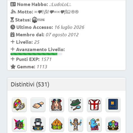
Nome Habbo:
.:LudoLoL:.
Motto:
∞ƒ∂ß∂ƒ∞∞ƒßΩ®®
Status:
Ultimo Accesso:
16 luglio 2026
Membro dal:
07 agosto 2012
Livello:
25
Avanzamento Livello:
Punti EXP:
1571
Gemme:
1113
Distintivi
(531)