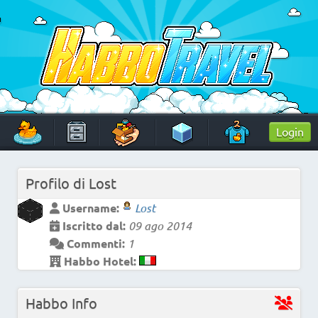
Skip
to
content
HabboTravel
Un viaggio di pixel!
Login
Profilo di
Lost
Username:
Lost
Iscritto dal:
09 ago 2014
Commenti:
1
Habbo Hotel:
Habbo Info