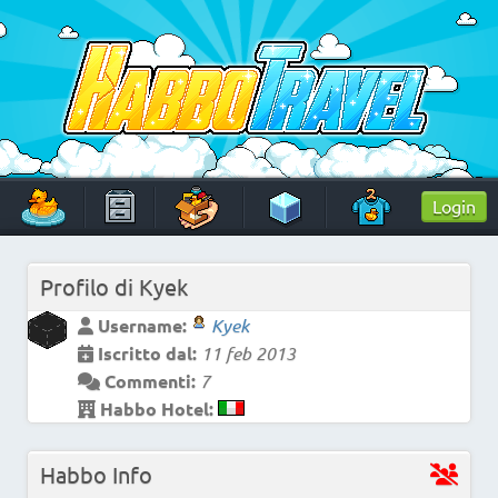
Skip
to
content
HabboTravel
Un viaggio di pixel!
Login
Profilo di
Kyek
Username:
Kyek
Iscritto dal:
11 feb 2013
Commenti:
7
Habbo Hotel:
Habbo Info