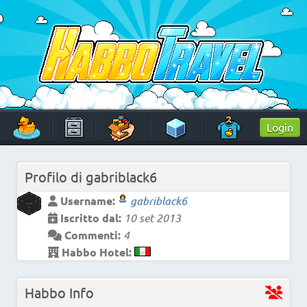
Skip
to
content
HabboTravel
Un viaggio di pixel!
Login
Profilo di
gabriblack6
Username:
gabriblack6
Iscritto dal:
10 set 2013
Commenti:
4
Habbo Hotel:
Habbo Info