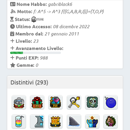
Nome Habbo:
gabriblack6
Motto:
f: A^5 -> A^3 f((G,A,B,R,I)))=(T,O,P)
Status:
Ultimo Accesso:
08 dicembre 2022
Membro dal:
21 gennaio 2011
Livello:
23
Avanzamento Livello:
Punti EXP:
988
Gemme:
0
Distintivi
(293)