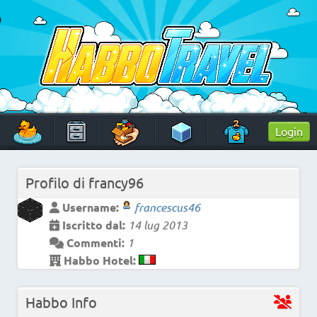
Skip
to
content
HabboTravel
Un viaggio di pixel!
Login
Profilo di
francy96
Username:
francescus46
Iscritto dal:
14 lug 2013
Commenti:
1
Habbo Hotel:
Habbo Info