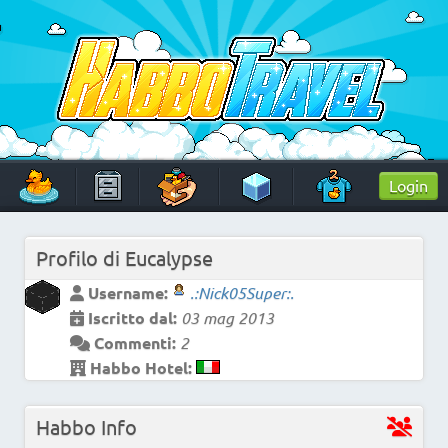
Skip
to
content
HabboTravel
Un viaggio di pixel!
Login
Profilo di
Eucalypse
Username:
.:Nick05Super:.
Iscritto dal:
03 mag 2013
Commenti:
2
Habbo Hotel:
Habbo Info