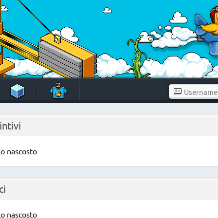
intivi
lo nascosto
ci
lo nascosto