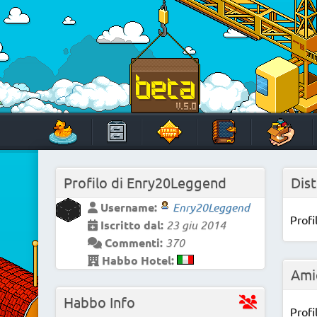
Skip
to
content
HabboTravel
Un viaggio di pixel!
Profilo di
Enry20Leggend
Dist
Username:
Enry20Leggend
Profi
Iscritto dal:
23 giu 2014
Commenti:
370
Habbo Hotel:
Ami
Habbo Info
Profi