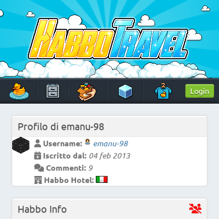
Skip
to
content
HabboTravel
Un viaggio di pixel!
Login
Profilo di
emanu-98
Username:
emanu-98
Iscritto dal:
04 feb 2013
Commenti:
9
Habbo Hotel:
Habbo Info