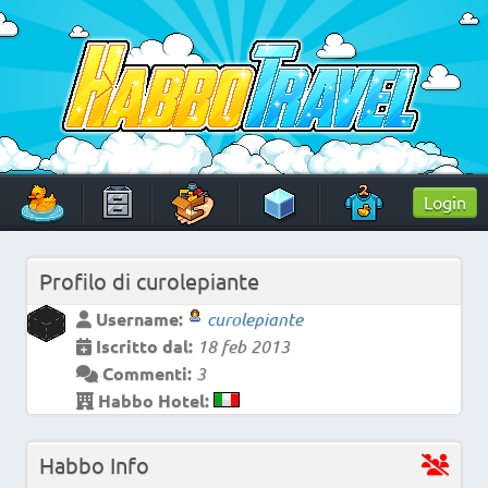
Skip
to
content
HabboTravel
Un viaggio di pixel!
Login
Profilo di
curolepiante
Username:
curolepiante
Iscritto dal:
18 feb 2013
Commenti:
3
Habbo Hotel:
Habbo Info