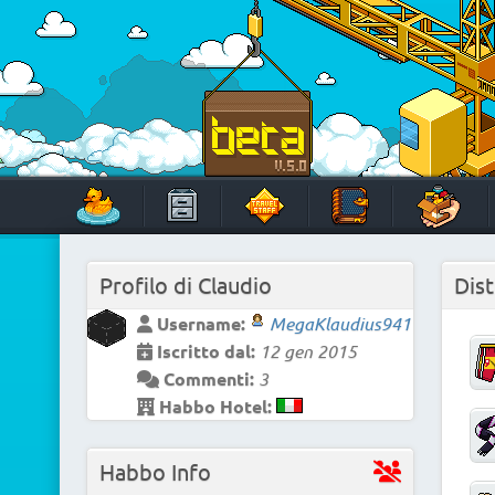
Skip
to
content
HabboTravel
Un viaggio di pixel!
Profilo di
Claudio
Dist
Username:
MegaKlaudius941
Iscritto dal:
12 gen 2015
Commenti:
3
Habbo Hotel:
Habbo Info