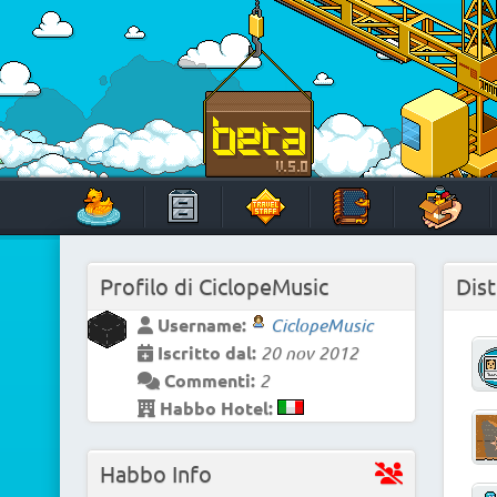
Skip
to
content
HabboTravel
Un viaggio di pixel!
Profilo di
CiclopeMusic
Dist
Username:
CiclopeMusic
Iscritto dal:
20 nov 2012
Commenti:
2
Habbo Hotel:
Habbo Info