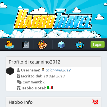
Skip
to
content
HabboTravel
Un viaggio di pixel!
Login
Profilo di
calannino2012
Username:
calannino2012
Iscritto dal:
18 ago 2013
Commenti:
6
Habbo Hotel:
Habbo Info