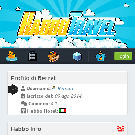
Skip
to
content
HabboTravel
Un viaggio di pixel!
Login
Profilo di
Bernat
Username:
Bernart
Iscritto dal:
09 ago 2014
Commenti:
1
Habbo Hotel:
Habbo Info