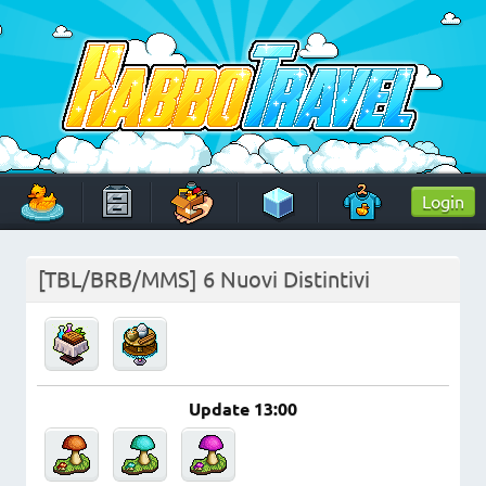
Skip
to
content
HabboTravel
Un viaggio di pixel!
Login
[TBL/BRB/MMS] 6 Nuovi Distintivi
Update 13:00