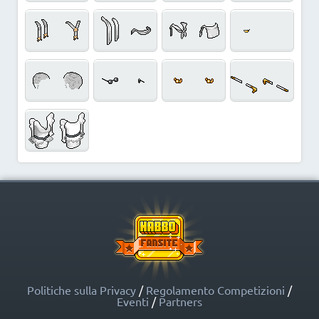
Politiche sulla Privacy
/
Regolamento Competizioni
/
Eventi
/
Partners