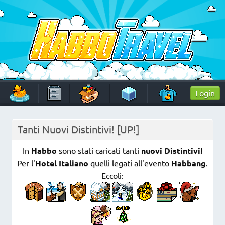
Skip
to
content
HabboTravel
Un viaggio di pixel!
Login
Tanti Nuovi Distintivi! [UP!]
In
Habbo
sono stati caricati tanti
nuovi Distintivi!
Per l'
Hotel Italiano
quelli legati all'evento
Habbang
.
Eccoli: