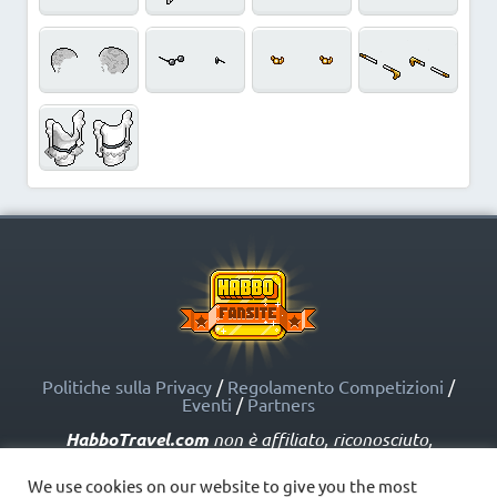
Politiche sulla Privacy
/
Regolamento Competizioni
/
Eventi
/
Partners
HabboTravel.com
non è affiliato, riconosciuto,
sponsorizzato o approvato da Sulake Corporation Oy o
dalle società affiliate. HabboTravel.com può servirsi di
We use cookies on our website to give you the most
marchi registrati e altre proprietà intellettuali di Habbo