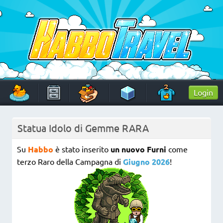
Skip
to
content
HabboTravel
Un viaggio di pixel!
Login
Statua Idolo di Gemme RARA
Su
Habbo
è stato inserito
un nuovo Furni
come
terzo Raro della Campagna di
Giugno 2026
!