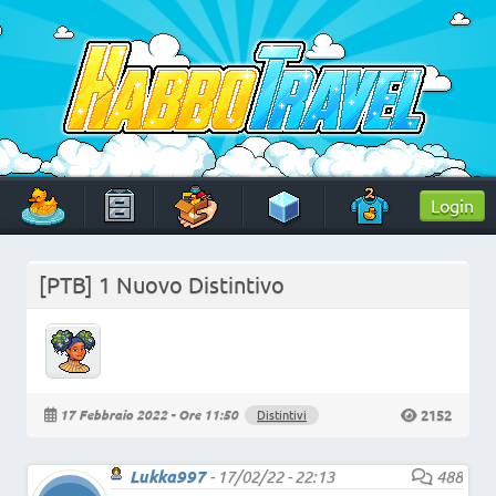
Skip
to
content
HabboTravel
Un viaggio di pixel!
Login
[PTB] 1 Nuovo Distintivo
2152
17 Febbraio 2022 - Ore 11:50
Distintivi
Lukka997
-
17/02/22 - 22:13
488