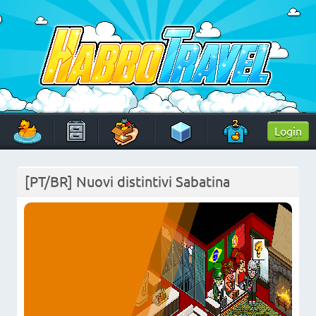
Skip
to
content
HabboTravel
Un viaggio di pixel!
Login
[PT/BR] Nuovi distintivi Sabatina