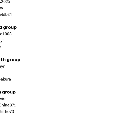
a.2025
ky
ieldb21
𝗱 𝗴𝗿𝗼𝘂𝗽
ie1008
hyr
h
𝘁𝗵 𝗴𝗿𝗼𝘂𝗽
hyn
Sakura
𝗵 𝗴𝗿𝗼𝘂𝗽
vio
Shine87:.
liitho73