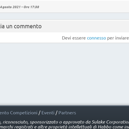
Agosto 2021 - Ore 17:38
cia un commento
Devi essere
connesso
per inviar
nto Competizioni
/
Eventi
/
Partners
o, riconosciuto, sponsorizzato o approvato da Sulake Corporation 
rchi registrati e altre proprietà intellettuali di Habbo come ind