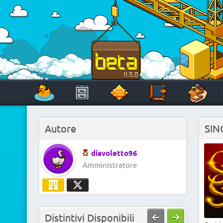
Skip
to
content
HabboTravel
Un viaggio di pixel!
Autore
SIN
diavoletto96
Amministratore
Distintivi Disponibili