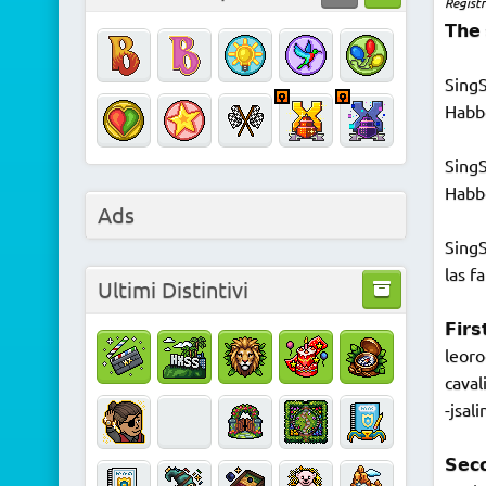
Regist
𝗧𝗵𝗲 
SingS
Habbo
SingS
Habbo
Ads
SingS
las f
Ultimi Distintivi
𝗙𝗶𝗿𝘀
leor
caval
-jsal
𝗦𝗲𝗰