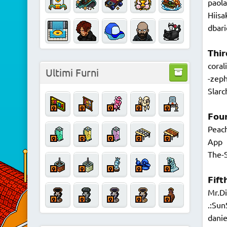
paol
Hiisa
dbar
𝗧𝗵𝗶
coral
Ultimi Furni
-zep
Slarc
𝗙𝗼𝘂
Peac
App
The-
𝗙𝗶𝗳𝘁
Mr.Di
.:Sun
danie