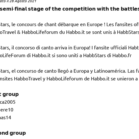
rato il 28 Agosto 2021
30
seconds
𝗲𝗺𝗶-𝗳𝗶𝗻𝗮𝗹 𝘀𝘁𝗮𝗴𝗲 𝗼𝗳 𝘁𝗵𝗲 𝗰𝗼𝗺𝗽𝗲𝘁𝗶𝘁𝗶𝗼𝗻 𝘄𝗶𝘁𝗵 𝘁𝗵𝗲 𝗯𝗮𝘁𝘁𝗹𝗲
tars, le concours de chant débarque en Europe ! Les fansites o
Travel & HabboLifeforum du Habbo.it se sont unis à HabbStars
tars, il concorso di canto arriva in Europa! I fansite ufficiali 
LifeForum di Habbo.it si sono uniti a HabbStars di Habbo.fr
tars, el concurso de canto llegó a Europa y Latinoamérica. Las f
ansites HabboTravel y HabboLifeforum de Habbo.it se unieron a
𝘁 𝗴𝗿𝗼𝘂𝗽
oca2005
iere10
inas14
𝗻𝗱 𝗴𝗿𝗼𝘂𝗽