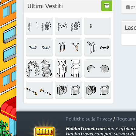
Ultimi Vestiti
21 
Las
Politiche sulla Privacy
/
Regolame
HabboTravel.com
non è affiliat
HabboTravel.com può servirsi di ma