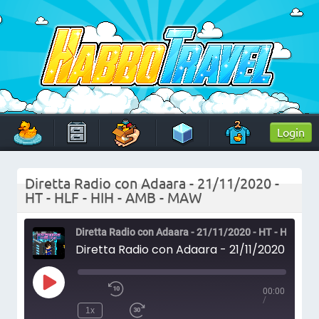
Skip
to
content
HabboTravel
Un viaggio di pixel!
Login
Diretta Radio con Adaara - 21/11/2020 -
HT - HLF - HIH - AMB - MAW
Diretta Radio con Adaara -
Diretta Radio con Adaara - 21/11/2020 - HT -
00:00
Play
Rewind
/
Episode
10
1x
Seconds
Fast