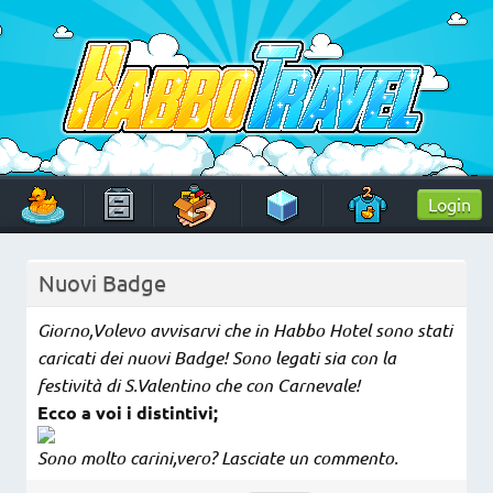
Skip
to
content
HabboTravel
Un viaggio di pixel!
Login
Nuovi Badge
Giorno,Volevo avvisarvi che in Habbo Hotel sono stati
caricati dei nuovi Badge! Sono legati sia con la
festività di S.Valentino che con Carnevale!
Ecco a voi i distintivi;
Sono molto carini,vero? Lasciate un commento.