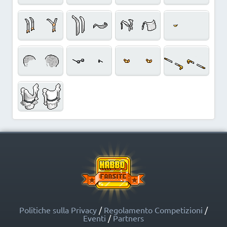
Politiche sulla Privacy
/
Regolamento Competizioni
/
Eventi
/
Partners