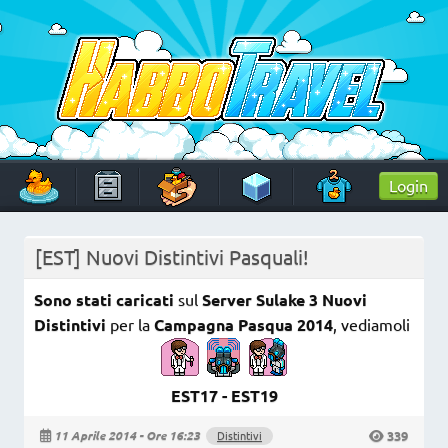
Skip
to
content
HabboTravel
Un viaggio di pixel!
Login
[EST] Nuovi Distintivi Pasquali!
Sono stati caricati
sul
Server Sulake
3 Nuovi
Distintivi
per la
Campagna Pasqua 2014
, vediamoli
EST17 - EST19
339
11 Aprile 2014 - Ore 16:23
Distintivi