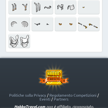
Politiche sulla Privacy
/
Regolamento Competizioni
/
Eventi
/
Partners
HabboTravel.com
non è affiliato, riconosciuto,