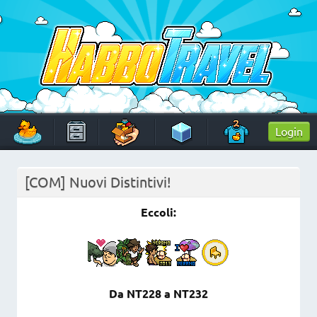
Skip
to
content
HabboTravel
Un viaggio di pixel!
Login
[COM] Nuovi Distintivi!
Eccoli:
Da NT228 a NT232