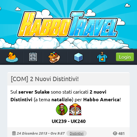
Skip
to
content
HabboTravel
Un viaggio di pixel!
Login
[COM] 2 Nuovi Distintivi!
Sul
server Sulake
sono stati caricati
2 nuovi
Distintivi
(a tema
natalizio
) per
Habbo America
!
UK239 - UK240
481
24 Dicembre 2013 - Ore 9:57
Distintivi