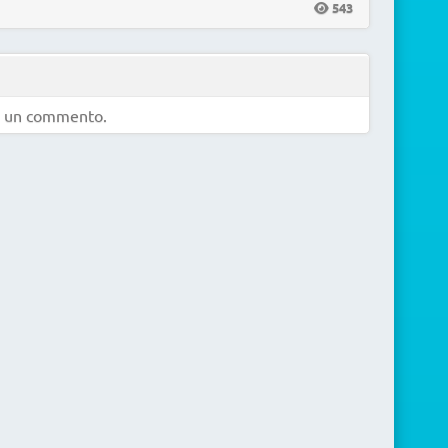
543
e un commento.