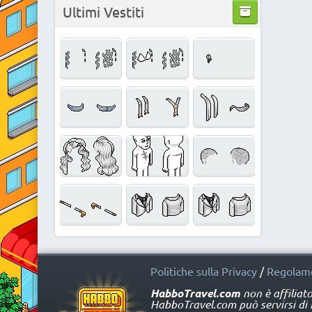
Ultimi Vestiti
Politiche sulla Privacy
/
Regolame
HabboTravel.com
non è affiliat
HabboTravel.com può servirsi di ma