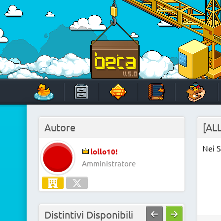
Skip
to
content
HabboTravel
Un viaggio di pixel!
Autore
[ALL
Nei S
lollo10!
Amministratore
Distintivi Disponibili