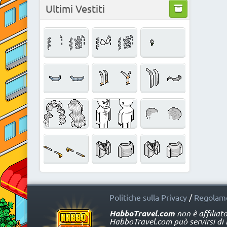
Ultimi Vestiti
Politiche sulla Privacy
/
Regolame
HabboTravel.com
non è affiliat
HabboTravel.com può servirsi di ma