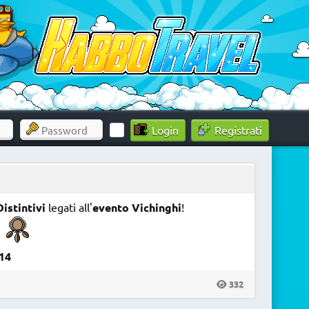
Registrati
istintivi
legati all'
evento Vichinghi
!
K14
332