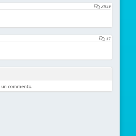
2859
51
e un commento.