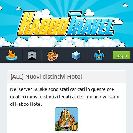
Skip
to
content
HabboTravel
Un viaggio di pixel!
Login
[ALL] Nuovi distintivi Hotel
Nei server Sulake sono stati caricati in queste ore
quattro nuovi distintivi legati al decimo anniversario
di Habbo Hotel.