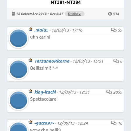
NT381-NT384
574
12 Settembre 2013 - Ore 9:57
Distintivi
.:Kala:.
-
12/09/13 - 17:16
59
uhh carini
TarzannoRitorna
-
12/09/13 - 15:51
8
Bellissimi! *-*
king-itachi
-
12/09/13 - 12:31
2859
Spettacolare!
-gatto97-
-
12/09/13 - 12:24
18
wow che belli:)