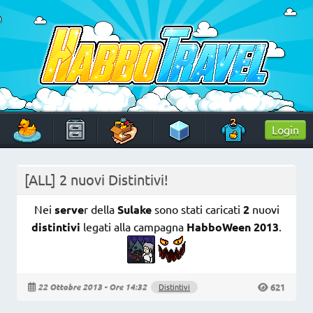
Skip
to
content
HabboTravel
Un viaggio di pixel!
Login
[ALL] 2 nuovi Distintivi!
Nei
serve
r della
Sulake
sono stati caricati
2
nuovi
distintivi
legati alla campagna
HabboWeen 2013
.
621
22 Ottobre 2013 - Ore 14:32
Distintivi