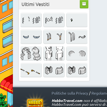
Ultimi Vestiti
Politiche sulla Privacy
/
Regolame
HabboTravel.com
non è affiliat
HabboTravel.com può servirsi di ma