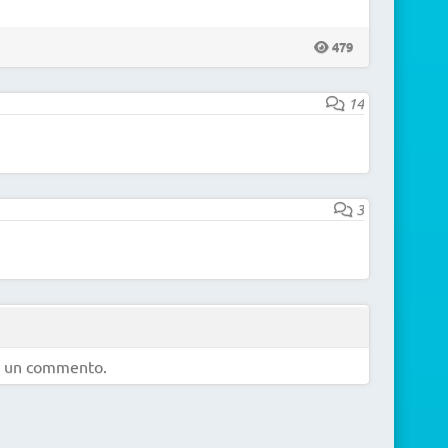
479
14
3
e un commento.