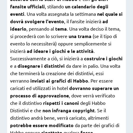
fansite ufficiali
, stilando
un calendario degli
eventi
. Una volta assegnata la settimana
nel quale si
dovrà svolgere l'evento
, il fansite inizierà
ad
idearlo
, pensando al
tema
. Una volta deciso il tema,
si procederà con lo scrivere
una trama
(se il tipo di
evento lo necessiterà) oppure semplicemente si
inizierà
ad ideare i giochi e le attività
.
Successivamente a ciò, si inizierà a
costruire i giochi
e a
disegnare i distintivi
da dare in palio. Una volta
che terminerà la creazione dei distintivi, essi
verranno
inviati ai grafici di Habbo
. Per essere
caricati ed utilizzati in hotel
dovranno superare un
processo di approvazione
, dove verrà verificato
che il distintivo
rispetti i canoni
degli Habbo
Distintivi e che
non infranga copyright
. Se il
distintivo andrà bene, verrà caricato, altrimenti
potrebbe essere modificato
da parte dei grafici di
Habbo oppure
rigettato
qualora
fosse