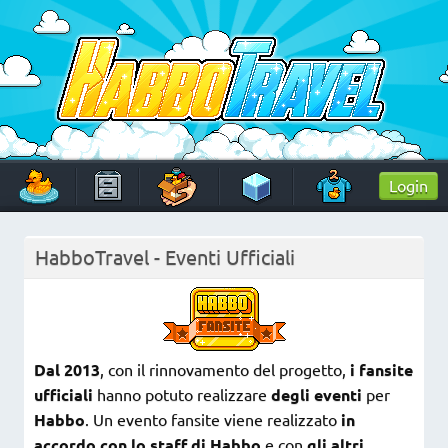
Skip
to
content
HabboTravel
Un viaggio di pixel!
Login
HabboTravel - Eventi Ufficiali
Dal 2013
, con il rinnovamento del progetto,
i fansite
ufficiali
hanno potuto realizzare
degli eventi
per
Habbo
. Un evento fansite viene realizzato
in
accordo con lo staff di Habbo
e con
gli altri