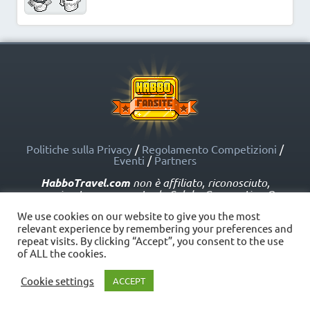
Politiche sulla Privacy
/
Regolamento Competizioni
/
Eventi
/
Partners
HabboTravel.com
non è affiliato, riconosciuto,
sponsorizzato o approvato da Sulake Corporation Oy o
dalle società affiliate. HabboTravel.com può servirsi di
We use cookies on our website to give you the most
marchi registrati e altre proprietà intellettuali di Habbo
relevant experience by remembering your preferences and
come indicato nelle Politiche sui Fansite.
repeat visits. By clicking “Accept”, you consent to the use
Copyright © HabboTravel (2012 - 2026) - V. 5.0
of ALL the cookies.
Cookie settings
ACCEPT