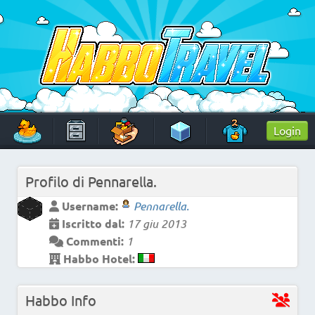
Skip
to
content
HabboTravel
Un viaggio di pixel!
Login
Profilo di
Pennarella.
Username:
Pennarella.
Iscritto dal:
17 giu 2013
Commenti:
1
Habbo Hotel:
Habbo Info