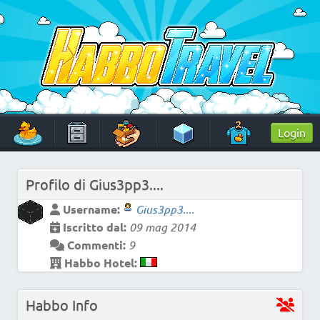
Skip
to
content
HabboTravel
Un viaggio di pixel!
Login
Profilo di
Gius3pp3....
Username:
Gius3pp3....
Iscritto dal:
09 mag 2014
Commenti:
9
Habbo Hotel:
Habbo Info