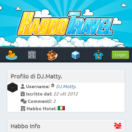
Skip
to
content
HabboTravel
Un viaggio di pixel!
Login
Profilo di
DJ.Matty.
Username:
DJ.Matty.
Iscritto dal:
22 ott 2012
Commenti:
2
Habbo Hotel:
Habbo Info