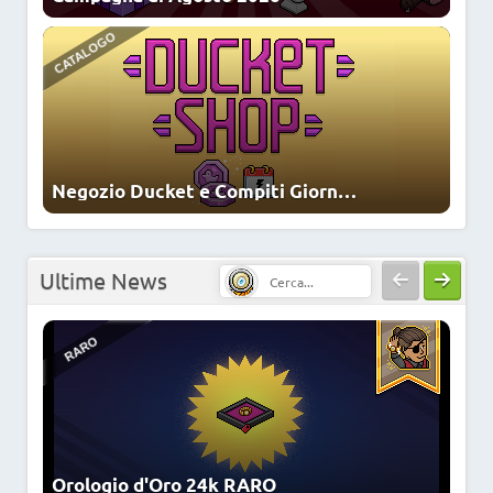
RARO
Negozio Ducket e Compiti Giornalieri
NUOVI FURNI
Cerca:
Ultime News
NUOVI LOOK
Orologio d'Oro 24k RARO