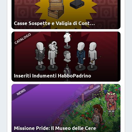
Casse Sospette e Valigia di Contrabbando
NEWS
CATALOGO
Inseriti Indumenti HabboPadrino
AFFARE
Missione Pride: Il Museo delle Cere