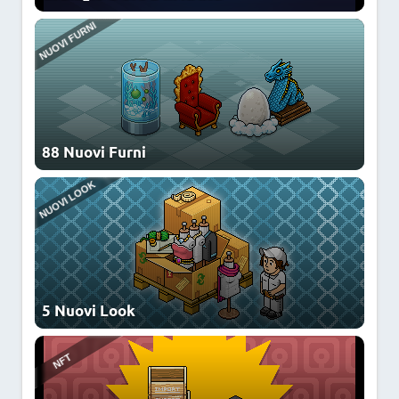
NFT
CATALOGO
88 Nuovi Furni
NEWS
5 Nuovi Look
CATALOGO