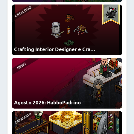
NUOVI FURNI
NUOVI LOOK
Crafting Interior Designer e Crackable Riviste di Interior Design
NFT
Agosto 2026: HabboPadrino
OFFERTA