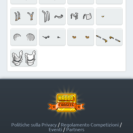
Politiche sulla Privacy
/
Regolamento Competizioni
/
Eventi
/
Partners