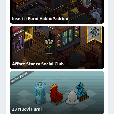
Inseriti Furni HabboPadrino
NEWS
Affare Stanza Social Club
23 Nuovi Furni