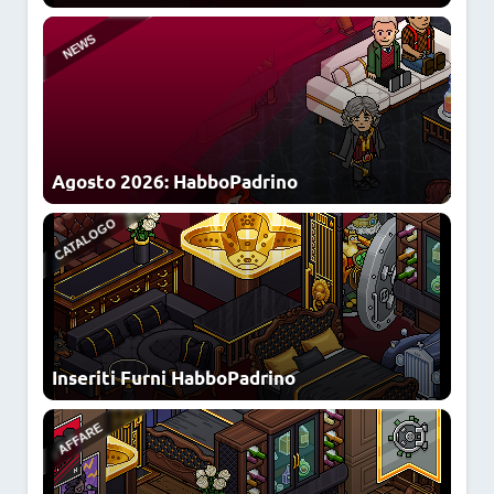
NUOVI LOOK
NFT
Agosto 2026: HabboPadrino
OFFERTA
Inseriti Furni HabboPadrino
NEWS