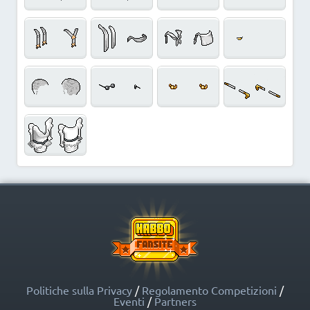
Politiche sulla Privacy
/
Regolamento Competizioni
/
Eventi
/
Partners