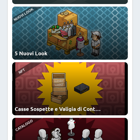
CATALOGO
NEWS
5 Nuovi Look
CATALOGO
Casse Sospette e Valigia di Contrabbando
NEWS